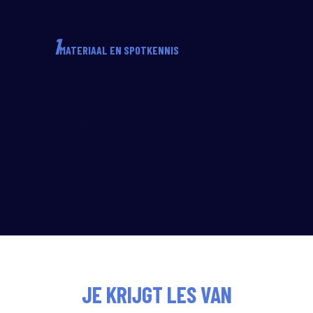
1
MATERIAAL EN SPOTKENNIS
Je leert hoe je een kite
opbouwt, waar je veilig kunt
kitesurfen en waar je op moet
letten bij het kiezen van een
kitespot.
JE KRIJGT LES VAN